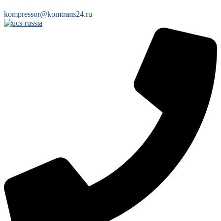
kompressor@komtrans24.ru