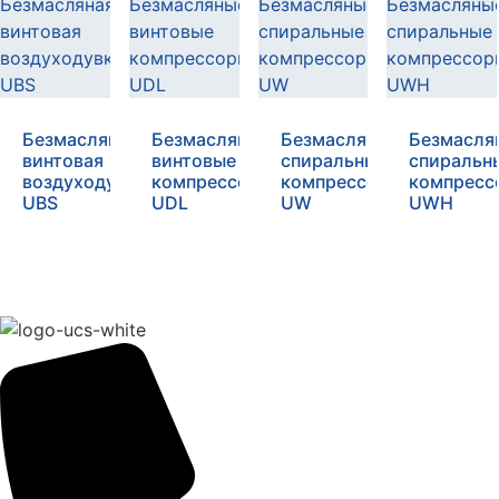
Безмасляная
Безмасляные
Безмасляные
Безмасля
винтовая
винтовые
спиральные
спиральн
воздуходувка
компрессоры
компрессоры
компресс
UBS
UDL
UW
UWH