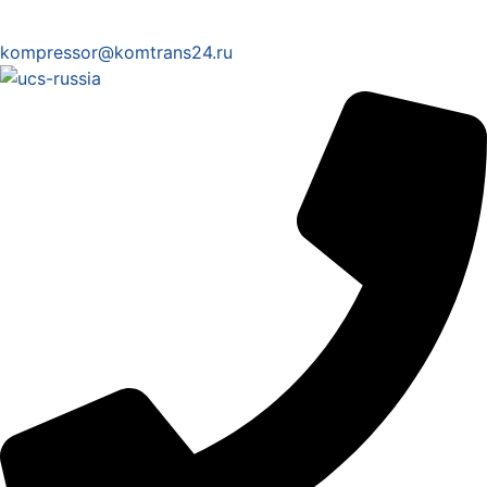
kompressor@komtrans24.ru