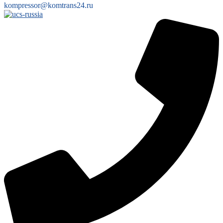
kompressor@komtrans24.ru