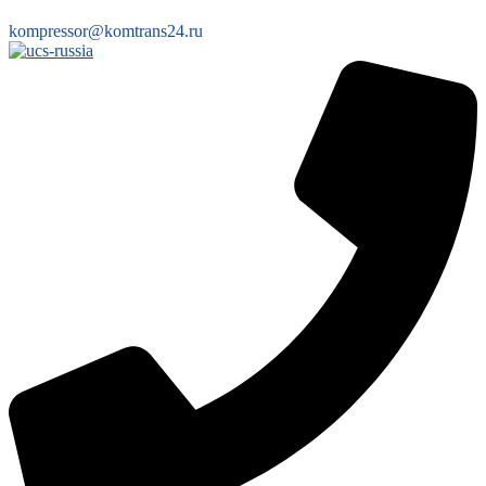
kompressor@komtrans24.ru