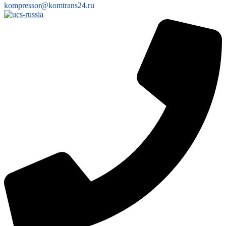
kompressor@komtrans24.ru