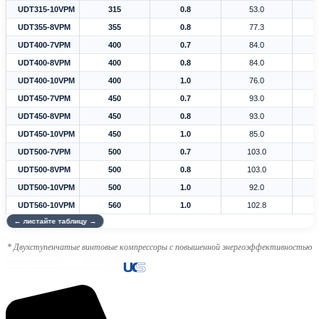
UDT315-10VPM
315
0.8
53.0
UDT355-8VPM
355
0.8
77.3
UDT400-7VPM
400
0.7
84.0
UDT400-8VPM
400
0.8
84.0
UDT400-10VPM
400
1.0
76.0
UDT450-7VPM
450
0.7
93.0
UDT450-8VPM
450
0.8
93.0
UDT450-10VPM
450
1.0
85.0
UDT500-7VPM
500
0.7
103.0
UDT500-8VPM
500
0.8
103.0
UDT500-10VPM
500
1.0
92.0
UDT560-10VPM
560
1.0
102.8
* Двухступенчатые винтовые компрессоры с повышенной энергоэффективностью