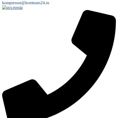
kompressor@komtrans24.ru