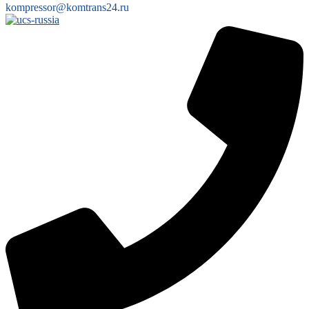
kompressor@komtrans24.ru