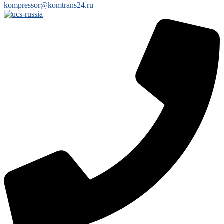
kompressor@komtrans24.ru