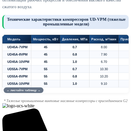
сжатого воздуха.
Технические характеристики компрессоров UD-VPM (тяжелые
промышленные модели)
Модель
Мощность, кВт
Давление, МПа
Расход, м³/мин
Присо
UD45A-7VPM
45
0.7
8.00
UD45A-8VPM
45
0.8
7.90
UD45A-10VPM
45
1.0
6.70
UD55A-7VPM
55
0.7
10.30
UD55A-8VPM
55
0.8
10.20
UD55A-10VPM
55
1.0
9.10
* Тяжелые промышленные винтовые масляные компрессоры с присоединением G2